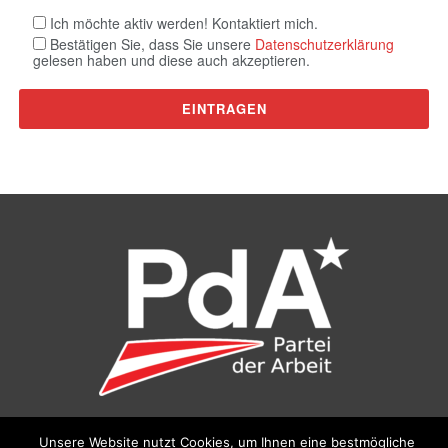
Ich möchte aktiv werden! Kontaktiert mich.
Bestätigen Sie, dass Sie unsere
Datenschutzerklärung
gelesen haben und diese auch akzeptieren.
©
Partei der Arbeit (PdA)
, Bundesbüro: Drorygasse 21, 1030
Unsere Website nutzt Cookies, um Ihnen eine bestmögliche