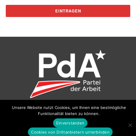
Unsere Website nutzt Cookies, um Ihnen eine bestmögliche
©
Partei der Arbeit (PdA)
, Bundesbüro: Drorygasse 21, 1030
Funktionalität bieten zu können.
Wien, E‑Mail:
pda@parteiderarbeit.at
|
Impressum
|
Einverstanden
Datenschutzerklärung
Cookies von Drittanbietern unterbinden