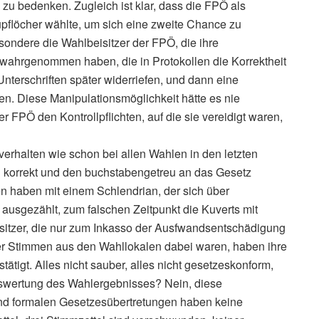
 zu bedenken. Zugleich ist klar, dass die FPÖ als
lupflöcher wählte, um sich eine zweite Chance zu
ondere die Wahlbeisitzer der FPÖ, die ihre
ht wahrgenommen haben, die in Protokollen die Korrektheit
Unterschriften später widerriefen, und dann eine
ten. Diese Manipulationsmöglichkeit hätte es nie
 FPÖ den Kontrollpflichten, auf die sie vereidigt waren,
rhalten wie schon bei allen Wahlen in den letzten
ch korrekt und den buchstabengetreu an das Gesetz
 haben mit einem Schlendrian, der sich über
 ausgezählt, zum falschen Zeitpunkt die Kuverts mit
sitzer, die nur zum Inkasso der Ausfwandsentschädigung
der Stimmen aus den Wahllokalen dabei waren, haben ihre
tigt. Alles nicht sauber, alles nicht gesetzeskonform,
uswertung des Wahlergebnisses? Nein, diese
d formalen Gesetzesübertretungen haben keine