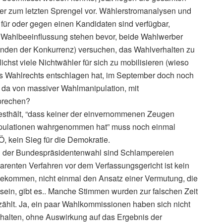
ter zum letzten Sprengel vor. Wählerstromanalysen und
ür oder gegen einen Kandidaten sind verfügbar,
r Wahlbeeinflussung stehen bevor, beide Wahlwerber
den der Konkurrenz) versuchen, das Wahlverhalten zu
chst viele Nichtwähler für sich zu mobilisieren (wieso
nes Wahlrechts entschlagen hat, im September doch noch
r da von massiver Wahlmanipulation, mit
sprechen?
festhält, “dass keiner der einvernommenen Zeugen
nipulationen wahrgenommen hat” muss noch einmal
Ö, kein Sieg für die Demokratie.
n der Bundespräsidentenwahl sind Schlampereien
arenten Verfahren vor dem Verfassungsgericht ist kein
ekommen, nicht einmal den Ansatz einer Vermutung, die
sein, gibt es.. Manche Stimmen wurden zur falschen Zeit
ählt. Ja, ein paar Wahlkommissionen haben sich nicht
halten, ohne Auswirkung auf das Ergebnis der