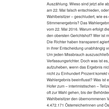
Auszählung. Wieso sind jetzt alle 
am 22. Mai falsch entschieden, ode
Wahlbeisitzer – geschludert, wie es 
Stimmenergebnis? Das Wahlergebnis
vom 22. Mai 2016. Warum erfolgt di
den obersten Gerichtshof? Wer ist 
Die Richter haben transparent agier
in ihrer Entscheidung unabhängig 
Um jeden Missbrauch auszuschließe
Verfassungsrichter. Doch was ist e
aufzuheben, wenn das Ergebnis nich
nicht zu Einhundert Prozent korrekt
Wahlergebnis beeinflusst? Was ist 
Hofer zum – interimistischen – Teil
oft zur Wahl gehen, bis der Behörden
Wahlbeisitzer den übernommenen V
4.472.171 Österreicherinnen und Ös