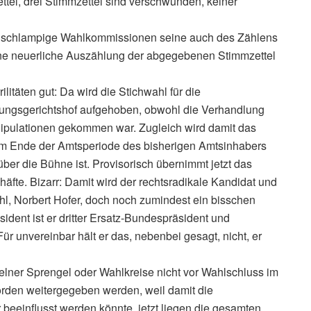
el, drei Stimmzettel sind verschwunden, keiner
 schlampige Wahlkommissionen seine auch des Zählens
ine neuerliche Auszählung der abgegebenen Stimmzettel
ilitäten gut: Da wird die Stichwahl für die
ungsgerichtshof aufgehoben, obwohl die Verhandlung
anipulationen gekommen war. Zugleich wird damit das
em Ende der Amtsperiode des bisherigen Amtsinhabers
ber die Bühne ist. Provisorisch übernimmt jetzt das
äfte. Bizarr: Damit wird der rechtsradikale Kandidat und
hl, Norbert Hofer, doch noch zumindest ein bisschen
äsident ist er dritter Ersatz-Bundespräsident und
ür unvereinbar hält er das, nebenbei gesagt, nicht, er
lner Sprengel oder Wahlkreise nicht vor Wahlschluss im
rden weitergegeben werden, weil damit die
beeinflusst werden könnte, jetzt liegen die gesamten