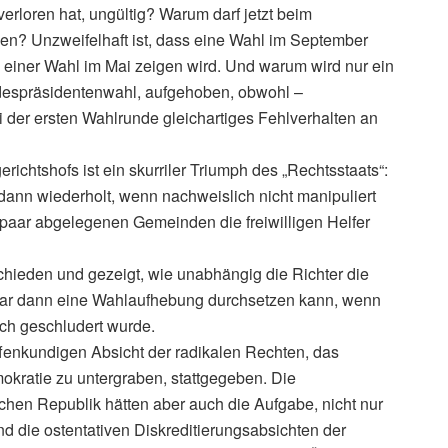
erloren hat, ungültig? Warum darf jetzt beim
n? Unzweifelhaft ist, dass eine Wahl im September
u einer Wahl im Mai zeigen wird. Und warum wird nur ein
ndespräsidentenwahl, aufgehoben, obwohl –
der ersten Wahlrunde gleichartiges Fehlverhalten an
ichtshofs ist ein skurriler Triumph des „Rechtsstaats“:
dann wiederholt, wenn nachweislich nicht manipuliert
 paar abgelegenen Gemeinden die freiwilligen Helfer
hieden und gezeigt, wie unabhängig die Richter die
gar dann eine Wahlaufhebung durchsetzen kann, wenn
ich geschludert wurde.
ffenkundigen Absicht der radikalen Rechten, das
mokratie zu untergraben, stattgegeben. Die
chen Republik hätten aber auch die Aufgabe, nicht nur
nd die ostentativen Diskreditierungsabsichten der