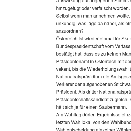
Auswirkung auf abgegeben Stimmzett
hinzugefügt oder verfälscht worden.
Selbst wenn man annehmen wollte,
unkundig: was läge da näher, als e
anzuordnen?
Österreich ist wieder einmal für Skurr
Bundespräsidentschaft vom Verfass
bestätigt hat, dass es zu keinen M
Präsidentenamt in Österreich mit d
vakant, bis die Wiederholungswahl ü
Nationalratspräsidium die Amtsgesch
Verlierer der aufgehobenen Stichwa
Präsident. Als dritter Nationalratspr
Präsidentschaftskandidat zugleich. F
hält sich ja für einen Saubermann.
Am Wahltag dürfen Ergebnisse einze
letzten Wahllokal von den Wahlbehö
Wahlentscheidung einzelner Wähler 