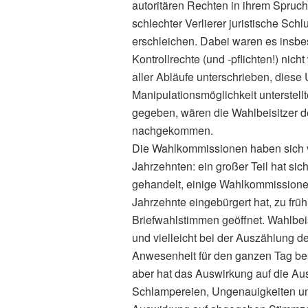
autoritären Rechten in ihrem Spruch
schlechter Verlierer juristische Sch
erschleichen. Dabei waren es insbes
Kontrollrechte (und ‑pflichten!) nic
aller Abläufe unterschrieben, diese 
Manipulationsmöglichkeit unterstell
gegeben, wären die Wahlbeisitzer der
nachgekommen.
Die Wahlkommissionen haben sich ve
Jahrzehnten: ein großer Teil hat si
gehandelt, einige Wahlkommissionen
Jahrzehnte eingebürgert hat, zu früh
Briefwahlstimmen geöffnet. Wahlbei
und vielleicht bei der Auszählung 
Anwesenheit für den ganzen Tag bestä
aber hat das Auswirkung auf die A
Schlampereien, Ungenauigkeiten un