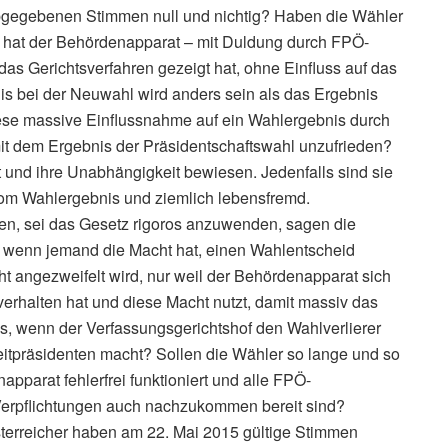
abgegebenen Stimmen null und nichtig? Haben die Wähler
r hat der Behördenapparat – mit Duldung durch FPÖ-
das Gerichtsverfahren gezeigt hat, ohne Einfluss auf das
 bei der Neuwahl wird anders sein als das Ergebnis
ese massive Einflussnahme auf ein Wahlergebnis durch
mit dem Ergebnis der Präsidentschaftswahl unzufrieden?
t und ihre Unabhängigkeit bewiesen. Jedenfalls sind sie
vom Wahlergebnis und ziemlich lebensfremd.
n, sei das Gesetz rigoros anzuwenden, sagen die
s, wenn jemand die Macht hat, einen Wahlentscheid
t angezweifelt wird, nur weil der Behördenapparat sich
 verhalten hat und diese Macht nutzt, damit massiv das
es, wenn der Verfassungsgerichtshof den Wahlverlierer
zeitpräsidenten macht? Sollen die Wähler so lange und so
apparat fehlerfrei funktioniert und alle FPÖ-
erpflichtungen auch nachzukommen bereit sind?
terreicher haben am 22. Mai 2015 gültige Stimmen