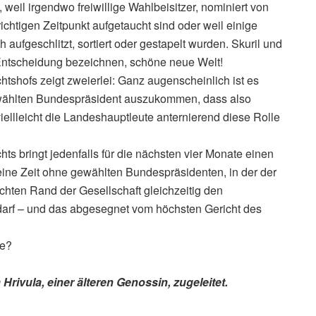
 weil irgendwo freiwillige Wahlbeisitzer, nominiert von
richtigen Zeitpunkt aufgetaucht sind oder weil einige
 aufgeschlitzt, sortiert oder gestapelt wurden. Skuril und
Entscheidung bezeichnen, schöne neue Welt!
tshofs zeigt zweierlei: Ganz augenscheinlich ist es
wählten Bundespräsident auszukommen, dass also
viellleicht die Landeshauptleute anternierend diese Rolle
ts bringt jedenfalls für die nächsten vier Monate einen
ine Zeit ohne gewählten Bundespräsidenten, in der der
hten Rand der Gesellschaft gleichzeitig den
 darf – und das abgesegnet vom höchsten Gericht des
ge?
Hrivula, einer älteren Genossin, zugeleitet.