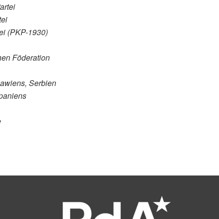
artei
ei
tei (PKP-1930)
hen Föderation
awiens, Serbien
Spaniens
e