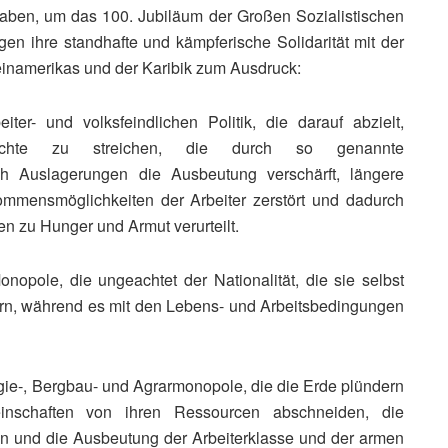
haben, um das 100. Jubiläum der Großen Sozialistischen
gen ihre standhafte und kämpferische Solidarität mit der
einamerikas und der Karibik zum Ausdruck:
ter- und volksfeindlichen Politik, die darauf abzielt,
srechte zu streichen, die durch so genannte
urch Auslagerungen die Ausbeutung verschärft, längere
kommensmöglichkeiten der Arbeiter zerstört und dadurch
en zu Hunger und Armut verurteilt.
onopole, die ungeachtet der Nationalität, die sie selbst
ern, während es mit den Lebens- und Arbeitsbedingungen
rgie‑, Bergbau- und Agrarmonopole, die die Erde plündern
nschaften von ihren Ressourcen abschneiden, die
en und die Ausbeutung der Arbeiterklasse und der armen