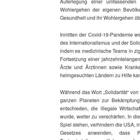
Auferlegung einer umfassenden 
Wohlergehen der eigenen Bevölker
Gesundheit und ihr Wohlergehen übe
Inmitten der Covid-19-Pandemie w
des Internationalismus und der Solid
indem es medizinische Teams in zig
Fortsetzung einer jahrzehntelang
Ärzte und Ärztinnen sowie Kranke
heimgesuchten Ländern zu Hilfe ka
Während das Wort „Solidarität“ von
ganzen Planeten zur Bekämpfung 
entschieden, die illegale Wirtsch
wurde, weiter zu verschärfen. In d
Spiel stehen, verhindern die USA, in
Gesetzes anwenden, dass Per