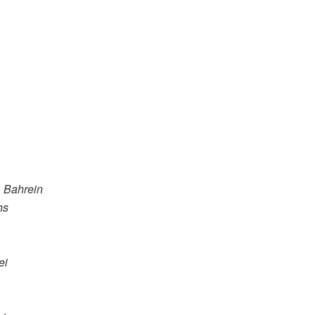
, Bahrein
hs
ei