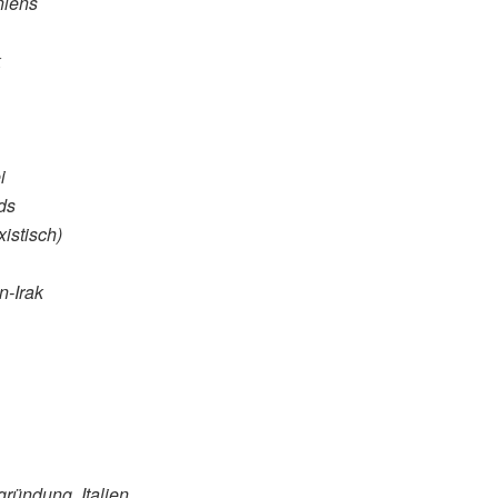
niens
k
i
ds
istisch)
n-Irak
ründung, Italien