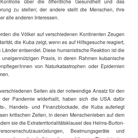
Kontrolle über die öffentliche Gesundheit und das
ung zu stellen; der andere stellt die Menschen, ihre
r alle anderen Interessen.
erden die Völker auf verschiedenen Kontinenten Zeugen
arität, die Kuba zeigt, wenn es auf Hilfsgesuche reagiert,
 Länder entsendet. Diese humanistische Reaktion ist die
en uneigennützigen Praxis, in deren Rahmen kubanische
npfleger/innen von Naturkatastrophen oder Epidemien
men.
 verschiedenen Seiten als der notwendige Ansatz für den
der Pandemie widerhallt, haben sich die USA dafür
afts‑, Handels- und Finanzblockade, die Kuba auferlegt
iesen kritischen Zeiten, in denen Menschenleben auf dem
dem sie die Extraterritorialitätsklausel des Helms-Burton-
sonenschutzausrüstungen, Beatmungsgeräte und