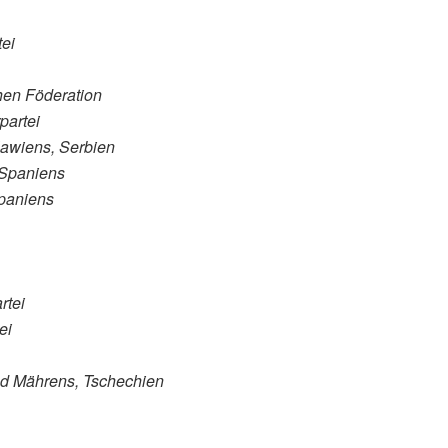
ei
hen Föderation
partei
awiens, Serbien
 Spaniens
Spaniens
rtei
ei
d Mährens, Tschechien