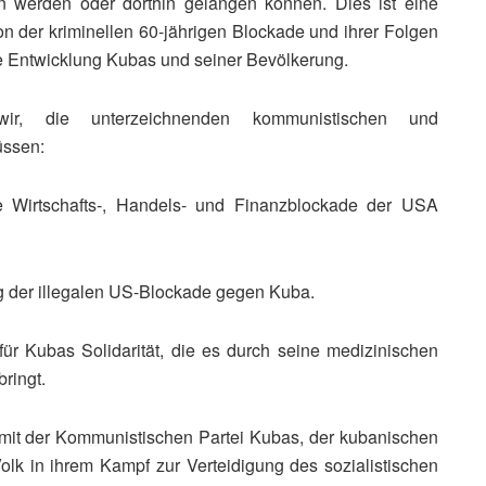
n werden oder dorthin gelangen können. Dies ist eine
on der kriminellen 60-jährigen Blockade und ihrer Folgen
he Entwicklung Kubas und seiner Bevölkerung.
r, die unterzeichnenden kommunistischen und
üssen:
lle Wirtschafts‑, Handels- und Finanzblockade der USA
ng der illegalen US-Blockade gegen Kuba.
ür Kubas Solidarität, die es durch seine medizinischen
ringt.
ät mit der Kommunistischen Partei Kubas, der kubanischen
k in ihrem Kampf zur Verteidigung des sozialistischen