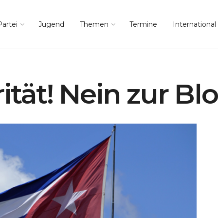
Partei
Jugend
Themen
Termine
International
rität! Nein zur Bl