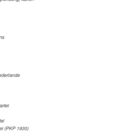
ens
ederlande
artei
ei
tei (PKP 1930)