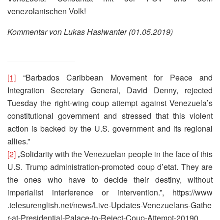
venezolanischen Volk!
Kommentar von Lukas Haslwanter (01.05.2019)
[1]
“Barbados Caribbean Movement for Peace and
Integration Secretary General, David Denny, rejected
Tuesday the right-wing coup attempt against Venezuela’s
constitutional government and stressed that this violent
action is backed by the U.S. government and its regional
allies.”
[2]
„Solidarity with the Venezuelan people in the face of this
U.S. Trump administration-promoted coup d’etat. They are
the ones who have to decide their destiny, without
imperialist interference or intervention.”, https://​www​
.telesurenglish​.net/​n​e​w​s​/​L​i​v​e​-​U​p​d​a​t​e​s​-​V​e​n​e​z​u​e​l​a​n​s​-​G​a​t​h​e​
r​-​a​t​-​P​r​e​s​i​d​e​n​t​i​a​l​-​P​a​l​a​c​e​-​t​o​-​R​e​j​e​c​t​-​C​o​u​p​-​A​t​t​e​m​p​t​-​2​0​1​9​0​