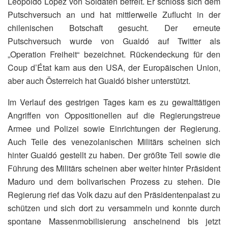
Leopoldo López von Soldaten befreit. Er schloss sich dem
Putschversuch an und hat mittlerweile Zuflucht in der
chilenischen Botschaft gesucht. Der erneute
Putschversuch wurde von Guaidó auf Twitter als
„Operation Freiheit“ bezeichnet. Rückendeckung für den
Coup d’État kam aus den USA, der Europäischen Union,
aber auch Österreich hat Guaidó bisher unterstützt.
Im Verlauf des gestrigen Tages kam es zu gewalttätigen
Angriffen von Oppositionellen auf die Regierungstreue
Armee und Polizei sowie Einrichtungen der Regierung.
Auch Teile des venezolanischen Militärs scheinen sich
hinter Guaidó gestellt zu haben. Der größte Teil sowie die
Führung des Militärs scheinen aber weiter hinter Präsident
Maduro und dem bolivarischen Prozess zu stehen. Die
Regierung rief das Volk dazu auf den Präsidentenpalast zu
schützen und sich dort zu versammeln und konnte durch
spontane Massenmobilisierung anscheinend bis jetzt