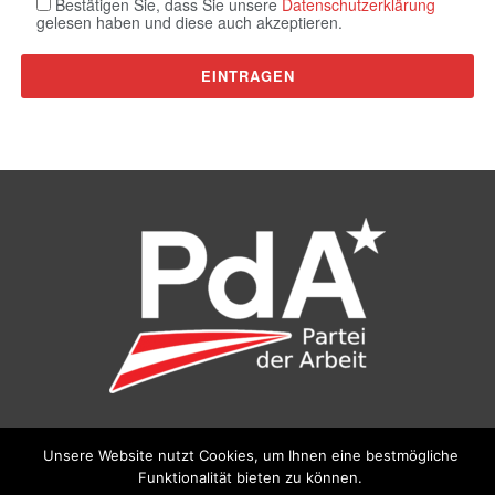
Bestätigen Sie, dass Sie unsere
Datenschutzerklärung
gelesen haben und diese auch akzeptieren.
©
Partei der Arbeit (PdA)
, Bundesbüro: Drorygasse 21, 1030
Unsere Website nutzt Cookies, um Ihnen eine bestmögliche
Wien, E‑Mail:
pda@parteiderarbeit.at
|
Impressum
|
Funktionalität bieten zu können.
Datenschutzerklärung