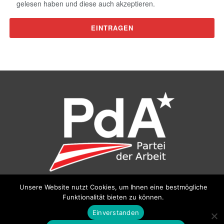
gelesen haben und diese auch akzeptieren.
Unsere Website nutzt Cookies, um Ihnen eine bestmögliche
©
Partei der Arbeit (PdA)
, Bundesbüro: Drorygasse 21, 1030
Funktionalität bieten zu können.
Wien, E‑Mail:
pda@parteiderarbeit.at
|
Impressum
|
Einverstanden
Datenschutzerklärung