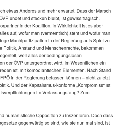
lich etwas Anderes und mehr erwartet. Dass der Marsch
 ÖVP endet und stecken bleibt, ist gewiss tragisch.
rpartner in der Koalition, in Wirklichkeit ist es aber
 alles auf, wofür man (vermeintlich) steht und wofür man
inge Machtpartizipation in der Regierung aufs Spiel zu
e Politik, Anstand und Menschenrechte, bekommen
genteil, weil alles der bedingungslosen
len der ÖVP untergeordnet wird. Im Wesentlichen ein
ureden ist, mit komödiantischen Elementen. Nach Stand
 FPÖ in der Regierung belassen können – nicht zuletzt
olitik. Und der Kapitalismus-konforme „Kompromiss“ ist
tsverpflichtungen im Verfassungsrang? Zum
und humanistische Opposition zu inszenieren. Doch dass
setze gegenwärtig so sind, wie sie nun mal sind, ist