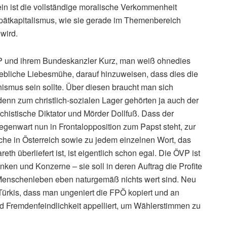
in ist die vollständige moralische Verkommenheit
 Spätkapitalismus, wie sie gerade im Themenbereich
 wird.
VP und ihrem Bundeskanzler Kurz, man weiß ohnedies
gebliche Liebesmühe, darauf hinzuweisen, dass dies die
nismus sein sollte. Über diesen braucht man sich
enn zum christlich-sozialen Lager gehörten ja auch der
schistische Diktator und Mörder Dollfuß. Dass der
Gegenwart nun in Frontalopposition zum Papst steht, zur
che in Österreich sowie zu jedem einzelnen Wort, das
th überliefert ist, ist eigentlich schon egal. Die ÖVP ist
nken und Konzerne – sie soll in deren Auftrag die Profite
enschenleben eben naturgemäß nichts wert sind. Neu
ürkis, dass man ungeniert die FPÖ kopiert und an
nd Fremdenfeindlichkeit appelliert, um Wählerstimmen zu