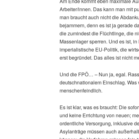
Am Ende kommt eben maximale Ausbe
Arbeiter/innen. Das kann man mit p
man braucht auch nicht die Abdanku
bejammern, denn es ist ja gerade d
die zumindest die Flüchtlinge, die n
Massenlager sperren. Und es ist, i
imperialistische EU-Politik, die wir
erst begründet. Das alles ist nicht 
Und die FPÖ… – Nun ja, egal. Rassi
deutschnationalem Einschlag. Was 
menschenfeindlich.
Es ist klar, was es braucht: Die sof
und keine Errichtung von neuen; me
ordentliche Versorgung, inklusive 
Asylanträge müssen auch außerhalb 