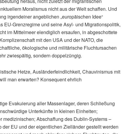
utung heraus, nicht zuletzt der migrantischen
unktuellem Moralismus nicht aus der Welt schaffen. Und
ng irgendeiner angeblichen „europäischen Idee“
as EU-Grenzregime und seine Asyl- und Migrationspolitik,
icht im Mittelmeer elendiglich ersaufen, in abgeschottete
n Komplizenschaft mit den USA und der NATO, die
tschaftliche, ökologische und militärische Fluchtursachen
mehr zwiespältig, sondern doppelzüngig.
stische Hetze, Ausländerfeindlichkeit, Chauvinismus mit
will man erwarten? Konsequent ehrlich
ortige Evakuierung aller Massenlager, deren Schließung
nschwürdige Unterkünfte in kleinen Einheiten;
der medizinischen; Abschaffung des Dublin-Systems –
der EU und der eigentlichen Zielländer gestellt werden