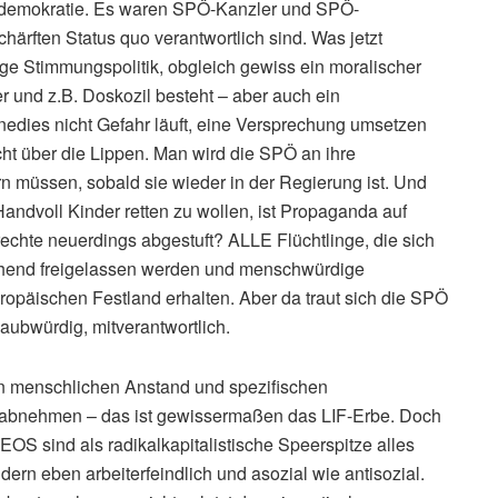
aldemokratie. Es waren SPÖ-Kanzler und SPÖ-
schärften Status quo verantwortlich sind. Was jetzt
lige Stimmungspolitik, obgleich gewiss ein moralischer
und z.B. Doskozil besteht – aber auch ein
edies nicht Gefahr läuft, eine Versprechung umsetzen
cht über die Lippen. Man wird die SPÖ an ihre
n müssen, sobald sie wieder in der Regierung ist. Und
andvoll Kinder retten zu wollen, ist Propaganda auf
hte neuerdings abgestuft? ALLE Flüchtlinge, die sich
hend freigelassen werden und menschwürdige
ropäischen Festland erhalten. Aber da traut sich die SPÖ
aubwürdig, mitverantwortlich.
n menschlichen Anstand und spezifischen
 abnehmen – das ist gewissermaßen das LIF-Erbe. Doch
EOS sind als radikalkapitalistische Speerspitze alles
ern eben arbeiterfeindlich und asozial wie antisozial.