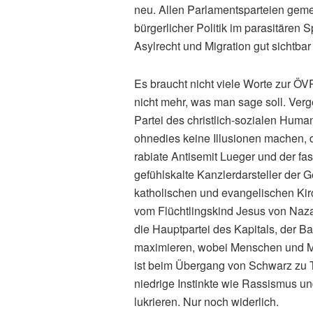
neu. Allen Parlamentsparteien geme
bürgerlicher Politik im parasitären
Asylrecht und Migration gut sichtbar
Es braucht nicht viele Worte zur Ö
nicht mehr, was man sage soll. Ver
Partei des christlich-sozialen Huma
ohnedies keine Illusionen machen, d
rabiate Antisemit Lueger und der fa
gefühlskalte Kanzlerdarsteller der 
katholischen und evangelischen Kir
vom Flüchtlingskind Jesus von Nazare
die Hauptpartei des Kapitals, der Ba
maximieren, wobei Menschen und M
ist beim Übergang von Schwarz zu T
niedrige Instinkte wie Rassismus u
lukrieren. Nur noch widerlich.