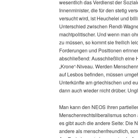
wesentlich das Verdienst der Sozi
Innenminister, die für den stetig ver
versucht wird, ist Heuchelei und bil
Unterschied zwischen Rendi-Wagner 
machtpolitischer. Und wenn man ohn
zu müssen, so kommt sie freilich lei
Forderungen und Positionen erinner
abschließend: Ausschließlich eine H
„Krone“-Niveau. Werden Menschenrec
auf Lesbos befinden, müssen umge
Unterkünfte am griechischen und eu
dann auch wieder nicht drüber. Ungl
Man kann den NEOS ihren partielle
Menschenrechtsliberalismus schon
es gibt auch die andere Seite: Die N
andere als menschenfreundlich, sond