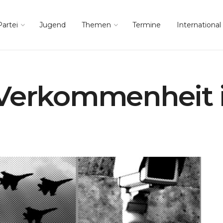
Partei
Jugend
Themen
Termine
International
 Verkommenheit i