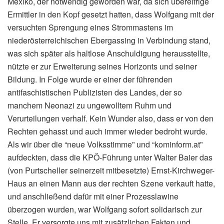
Mexiko, der notwendig geworden war, da sich übereifrige
Ermittler in den Kopf gesetzt hatten, dass Wolfgang mit der
versuchten Sprengung eines Strommastens im
niederösterreichischen Ebergassing in Verbindung stand,
was sich später als haltlose Anschuldigung herausstellte,
nützte er zur Erweiterung seines Horizonts und seiner
Bildung. In Folge wurde er einer der führenden
antifaschistischen Publizisten des Landes, der so
manchem Neonazi zu ungewolltem Ruhm und
Verurteilungen verhalf. Kein Wunder also, dass er von den
Rechten gehasst und auch immer wieder bedroht wurde.
Als wir über die “neue Volksstimme” und “kominform​.at”
aufdeckten, dass die KPÖ-Führung unter Walter Baier das
(von Purtscheller seinerzeit mitbesetzte) Ernst-Kirchweger-
Haus an einen Mann aus der rechten Szene verkauft hatte,
und anschließend dafür mit einer Prozesslawine
überzogen wurden, war Wolfgang sofort solidarisch zur
Stelle. Er versorgte uns mit zusätzlichen Fakten und