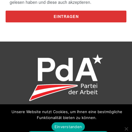
gelesen haben und diese auch akzeptieren.
Unsere Website nutzt Cookies, um Ihnen eine bestmögliche
©
Partei der Arbeit (PdA)
, Bundesbüro: Drorygasse 21, 1030
Funktionalität bieten zu können.
Wien, E‑Mail:
pda@parteiderarbeit.at
|
Impressum
|
Datenschutzerklärung
Einverstanden