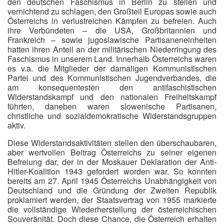
den deutschen Faschismus in Berlin zu stellen und
vernichtend zu schlagen, den Großteil Europas sowie auch
Österreichs in verlustreichen Kämpfen zu befreien. Auch
ihre Verbündeten – die USA, Großbritannien und
Frankreich – sowie jugoslawische Partisaneneinheiten
hatten ihren Anteil an der militärischen Niederringung des
Faschismus in unserem Land. Innerhalb Österreichs waren
es v.a. die Mitglieder der damaligen Kommunistischen
Partei und des Kommunistischen Jugendverbandes, die
am konsequentesten den antifaschistischen
Widerstandskampf und den nationalen Freiheitskampf
führten, daneben waren slowenische Partisanen,
christliche und sozialdemokratische Widerstandsgruppen
aktiv.
Diese Widerstandsaktivitäten stellen den überschaubaren,
aber wertvollen Beitrag Österreichs zu seiner eigenen
Befreiung dar, der in der Moskauer Deklaration der Anti-
Hitler-Koalition 1943 gefordert worden war. So konnten
bereits am 27. April 1945 Österreichs Unabhängigkeit von
Deutschland und die Gründung der Zweiten Republik
proklamiert werden, der Staatsvertrag von 1955 markierte
die vollständige Wiederherstellung der österreichischen
Souveränität. Doch diese Chance, die Österreich erhalten