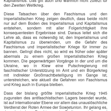
Kapitalismus. Das gilt auch und wahrlich nicht zuletzt für
den Zweiten Weltkrieg.
Diese Tatsachen über den Faschismus und den
imperialistischen Krieg zeigen deutlich, dass beide nicht
nur auf dem Boden des Imperialismus und Kapitalismus
entstehen, sondern mit aller Folgerichtigkeit ihre
konsequentesten Ergebnisse sind. Daraus leitet sich die
Lehre ab, dass es notwendig ist, den Imperialismus und
Kapitalismus zu überwinden, um die Gefahr des
Faschismus und imperialistischer Kriege für immer zu
bannen. Gelingt dies nicht, so wird es früher oder später
abermals zu einem großen imperialistischen Krieg
kommen. Die gegenwärtigen Vorgänge in der und um die
Ukraine, wo in Kiew eine Putschregierung mit
faschistischer Unterstützung im Amt und ein Bürgerkrieg
mit indirekter Großmachtbeteiligung im Gange ist,
unterstreichen, wie aktuell die Gefahren von Faschismus
und Krieg auch in Europa bleiben.
Dass der bislang größte imperialistische Krieg 1945
zugunsten des antifaschistischen Lagers beendet wurde,
ist auf internationaler Ebene vor allem das unauslöschliche
Verdienst der Roten Armee der Sowjetunion. Ihr gelang es,