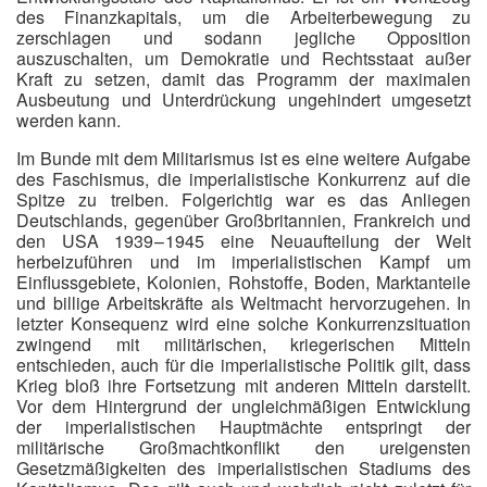
des Finanzkapitals, um die Arbeiterbewegung zu
zerschlagen und sodann jegliche Opposition
auszuschalten, um Demokratie und Rechtsstaat außer
Kraft zu setzen, damit das Programm der maximalen
Ausbeutung und Unterdrückung ungehindert umgesetzt
werden kann.
Im Bunde mit dem Militarismus ist es eine weitere Aufgabe
des Faschismus, die imperialistische Konkurrenz auf die
Spitze zu treiben. Folgerichtig war es das Anliegen
Deutschlands, gegenüber Großbritannien, Frankreich und
den USA 1939 – 1945 eine Neuaufteilung der Welt
herbeizuführen und im imperialistischen Kampf um
Einflussgebiete, Kolonien, Rohstoffe, Boden, Marktanteile
und billige Arbeitskräfte als Weltmacht hervorzugehen. In
letzter Konsequenz wird eine solche Konkurrenzsituation
zwingend mit militärischen, kriegerischen Mitteln
entschieden, auch für die imperialistische Politik gilt, dass
Krieg bloß ihre Fortsetzung mit anderen Mitteln darstellt.
Vor dem Hintergrund der ungleichmäßigen Entwicklung
der imperialistischen Hauptmächte entspringt der
militärische Großmachtkonflikt den ureigensten
Gesetzmäßigkeiten des imperialistischen Stadiums des