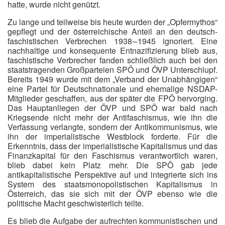
hatte, wurde nicht genützt.
Zu lange und teilweise bis heute wurden der „Opfermythos“
gepflegt und der österreichische Anteil an den deutsch-
faschistischen Verbrechen 1938 – 1945 ignoriert. Eine
nachhaltige und konsequente Entnazifizierung blieb aus,
faschistische Verbrecher fanden schließlich auch bei den
staatstragenden Großparteien SPÖ und ÖVP Unterschlupf.
Bereits 1949 wurde mit dem „Verband der Unabhängigen“
eine Partei für Deutschnationale und ehemalige NSDAP-
Mitglieder geschaffen, aus der später die FPÖ hervorging.
Das Hauptanliegen der ÖVP und SPÖ war bald nach
Kriegsende nicht mehr der Antifaschismus, wie ihn die
Verfassung verlangte, sondern der Antikommunismus, wie
ihn der imperialistische Westblock forderte. Für die
Erkenntnis, dass der imperialistische Kapitalismus und das
Finanzkapital für den Faschismus verantwortlich waren,
blieb dabei kein Platz mehr. Die SPÖ gab jede
antikapitalistische Perspektive auf und integrierte sich ins
System des staatsmonopolistischen Kapitalismus in
Österreich, das sie sich mit der ÖVP ebenso wie die
politische Macht geschwisterlich teilte.
Es blieb die Aufgabe der aufrechten kommunistischen und