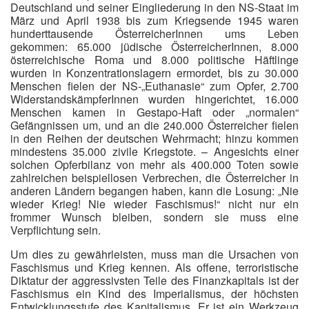
Deutschland und seiner Eingliederung in den NS-Staat im
März und April 1938 bis zum Kriegsende 1945 waren
hunderttausende ÖsterreicherInnen ums Leben
gekommen: 65.000 jüdische ÖsterreicherInnen, 8.000
österreichische Roma und 8.000 politische Häftlinge
wurden in Konzentrationslagern ermordet, bis zu 30.000
Menschen fielen der NS-„Euthanasie“ zum Opfer, 2.700
WiderstandskämpferInnen wurden hingerichtet, 16.000
Menschen kamen in Gestapo-Haft oder „normalen“
Gefängnissen um, und an die 240.000 Österreicher fielen
in den Reihen der deutschen Wehrmacht; hinzu kommen
mindestens 35.000 zivile Kriegstote. – Angesichts einer
solchen Opferbilanz von mehr als 400.000 Toten sowie
zahlreichen beispiellosen Verbrechen, die Österreicher in
anderen Ländern begangen haben, kann die Losung: „Nie
wieder Krieg! Nie wieder Faschismus!“ nicht nur ein
frommer Wunsch bleiben, sondern sie muss eine
Verpflichtung sein.
Um dies zu gewährleisten, muss man die Ursachen von
Faschismus und Krieg kennen. Als offene, terroristische
Diktatur der aggressivsten Teile des Finanzkapitals ist der
Faschismus ein Kind des Imperialismus, der höchsten
Entwicklungsstufe des Kapitalismus. Er ist ein Werkzeug