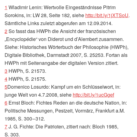
1
Wladimir Lenin: Wertvolle Eingeständnisse Pitrim
Sorokins, in: LW 28, Seite 182, siehe
http://​bit​.ly/​1​j​X​T​SoU
.
Sämtliche Links zuletzt abgerufen am 12.09.2014.
2
So fasst das HWPh die Ansicht der französischen
„Encyclopédie“ von Diderot und d’Alembert zusammen.
Siehe: Historisches Wörterbuch der Philosophie (HWPh),
Digitale Bibliothek, Darmstadt 2007, S. 25253. Fortan als
HWPh mit Seitenangabe der digitalen Version zitiert.
3
HWPh, S. 21573.
4
HWPh, S. 21575.
5
Domenico Losurdo: Kampf um ein Schlüsselwort, in:
junge Welt von 4.7.2008, siehe
http://​bit​.ly/​1​u​c​G​gef
6
Ernst Bloch: Fichtes Reden an die deutsche Nation, in:
Politische Messungen, Pestzeit, Vormärz, Frankfurt a.M.
1985, S. 300 – 312.
7
J. G. Fichte: Die Patrioten, zitiert nach: Bloch 1985,
S. 303.