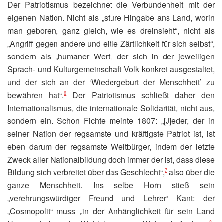
Der Patriotismus bezeichnet die Verbundenheit mit der
eigenen Nation. Nicht als „sture Hingabe ans Land, worin
man geboren, ganz gleich, wie es dreinsieht“, nicht als
„Angriff gegen andere und eitle Zärtlichkeit für sich selbst“,
sondern als „humaner Wert, der sich in der jeweiligen
Sprach- und Kulturgemeinschaft Volk konkret ausgestaltet,
und der sich an der ‘Wiedergeburt der Menschheit’ zu
bewähren hat“.
Der Patriotismus schließt daher den
6
Internationalismus, die internationale Solidarität, nicht aus,
sondern ein. Schon Fichte meinte 1807: „[J]eder, der in
seiner Nation der regsamste und kräftigste Patriot ist, ist
eben darum der regsamste Weltbürger, indem der letzte
Zweck aller Nationalbildung doch immer der ist, dass diese
Bildung sich verbreitet über das Geschlecht“,
also über die
7
ganze Menschheit. Ins selbe Horn stieß sein
„verehrungswürdiger Freund und Lehrer“ Kant: der
„Cosmopolit“ muss „in der Anhänglichkeit für sein Land
8