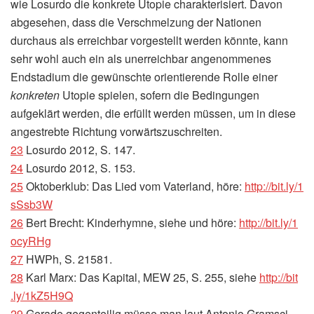
wie Losurdo die konkrete Utopie charakterisiert. Davon
abgesehen, dass die Verschmelzung der Nationen
durchaus als erreichbar vorgestellt werden könnte, kann
sehr wohl auch ein als unerreichbar angenommenes
Endstadium die gewünschte orientierende Rolle einer
konkreten
Utopie spielen, sofern die Bedingungen
aufgeklärt werden, die erfüllt werden müssen, um in diese
angestrebte Richtung vorwärtszuschreiten.
23
Losurdo 2012, S. 147.
24
Losurdo 2012, S. 153.
25
Oktoberklub: Das Lied vom Vaterland, höre:
http://​bit​.ly/​1​
s​S​s​b3W
26
Bert Brecht: Kinderhymne, siehe und höre:
http://​bit​.ly/​1​
o​c​y​RHg
27
HWPh, S. 21581.
28
Karl Marx: Das Kapital, MEW 25, S. 255, siehe
http://​bit​
.ly/​1​k​Z​5​H9Q
29
Gerade gegenteilig müsse man laut Antonio Gramsci