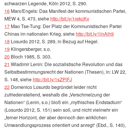
schwarzen Legende, Köln 2012, S. 290.
16
Marx/Engels: Das Manifest der kommunistischen Partei,
MEW 4, S. 473, siehe
http://​bit​.ly/​1​r​e​k​cKv
17
Mao Tse-Tung: Der Platz der Kommunistischen Partei
Chinas im nationalen Krieg, siehe
http://​bit​.ly/​1​l​n​A​ih9
18
Losurdo 2012, S. 289, in Bezug auf Hegel.
19
Klingersberger, s.o.
20
Bloch 1985, S. 303.
21
Wladimir Lenin: Die sozialistische Revolution und das
Selbstbestimmungsrecht der Nationen (Thesen), in: LW 22,
S. 148, siehe
http://​bit​.ly/​1​s​Z​P​lFJ
22
Domenico Losurdo begründet leider nicht
zufriedenstellend, weshalb die „Verschmelzung der
Nationen“ (Lenin, s.o.) bloß ein „mythisches Endstadium“
(Losurdo 2012, S. 151) sein soll, und nicht vielmehr ein
„ferner Horizont, der aber dennoch den wirklichen
Umwandlungsprozess orientiert und anregt“ (Ebd., S. 140),