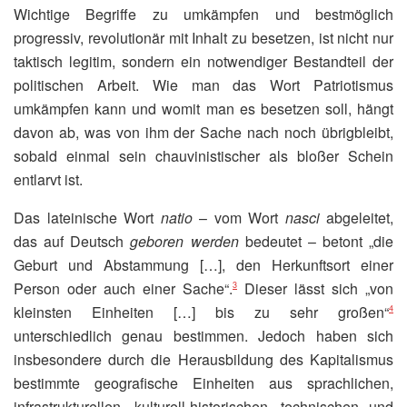
Wichtige Begriffe zu umkämpfen und bestmöglich
progressiv, revolutionär mit Inhalt zu besetzen, ist nicht nur
taktisch legitim, sondern ein notwendiger Bestandteil der
politischen Arbeit. Wie man das Wort Patriotismus
umkämpfen kann und womit man es besetzen soll, hängt
davon ab, was von ihm der Sache nach noch übrigbleibt,
sobald einmal sein chauvinistischer als bloßer Schein
entlarvt ist.
Das lateinische Wort
natio
– vom Wort
nasci
abgeleitet,
das auf Deutsch
geboren werden
bedeutet – betont „die
Geburt und Abstammung […], den Herkunftsort einer
Person oder auch einer Sache“.
Dieser lässt sich „von
3
kleinsten Einheiten […] bis zu sehr großen“
4
unterschiedlich genau bestimmen. Jedoch haben sich
insbesondere durch die Herausbildung des Kapitalismus
bestimmte geografische Einheiten aus sprachlichen,
infrastrukturellen, kulturell-historischen, technischen und