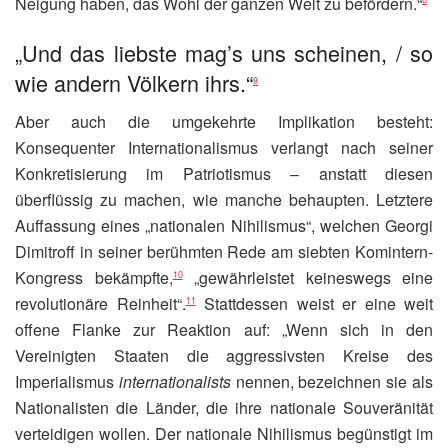
Neigung haben, das Wohl der ganzen Welt zu befördern.“
„Und das liebste mag’s uns scheinen, / so
wie andern Völkern ihrs.“
9
Aber auch die umgekehrte Implikation besteht:
Konsequenter Internationalismus verlangt nach seiner
Konkretisierung im Patriotismus – anstatt diesen
überflüssig zu machen, wie manche behaupten. Letztere
Auffassung eines „nationalen Nihilismus“, welchen Georgi
Dimitroff in seiner berühmten Rede am siebten Komintern-
Kongress bekämpfte,
„gewährleistet keineswegs eine
10
revolutionäre Reinheit“.
Stattdessen weist er eine weit
11
offene Flanke zur Reaktion auf: „Wenn sich in den
Vereinigten Staaten die aggressivsten Kreise des
Imperialismus
internationalists
nennen, bezeichnen sie als
Nationalisten die Länder, die ihre nationale Souveränität
verteidigen wollen. Der nationale Nihilismus begünstigt im