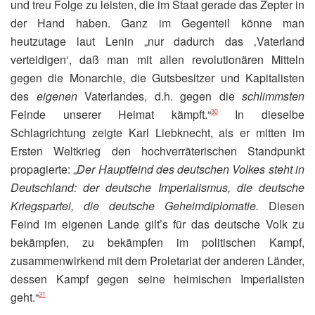
und treu Folge zu leisten, die im Staat gerade das Zepter in
der Hand haben. Ganz im Gegenteil könne man
heutzutage laut Lenin „nur dadurch das ‚Vaterland
verteidigen‘, daß man mit allen revolutionären Mitteln
gegen die Monarchie, die Gutsbesitzer und Kapitalisten
des
eigenen
Vaterlandes, d.h. gegen die
schlimmsten
Feinde unserer Heimat kämpft.“
In dieselbe
30
Schlagrichtung zeigte Karl Liebknecht, als er mitten im
Ersten Weltkrieg den hochverräterischen Standpunkt
propagierte: „
Der Hauptfeind des deutschen Volkes steht in
Deutschland: der deutsche Imperialismus, die deutsche
Kriegspartei, die deutsche Geheimdiplomatie.
Diesen
Feind im eigenen Lande gilt’s für das deutsche Volk zu
bekämpfen, zu bekämpfen im politischen Kampf,
zusammenwirkend mit dem Proletariat der anderen Länder,
dessen Kampf gegen seine heimischen Imperialisten
geht.“
31