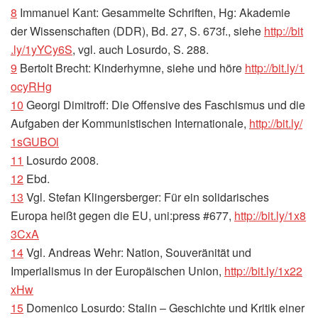
8
Immanuel Kant: Gesammelte Schriften, Hg: Akademie
der Wissenschaften (DDR), Bd. 27, S. 673f., siehe
http://​bit​
.ly/​1​y​Y​C​y6S
, vgl. auch Losurdo, S. 288.
9
Bertolt Brecht: Kinderhymne, siehe und höre
http://​bit​.ly/​1​
o​c​y​RHg
10
Georgi Dimitroff: Die Offensive des Faschismus und die
Aufgaben der Kommunistischen Internationale,
http://​bit​.ly/​
1​s​G​U​BOl
11
Losurdo 2008.
12
Ebd.
13
Vgl. Stefan Klingersberger: Für ein solidarisches
Europa heißt gegen die EU, uni:press #677,
http://​bit​.ly/​1​x​8​
3​CxA
14
Vgl. Andreas Wehr: Nation, Souveränität und
Imperialismus in der Europäischen Union,
http://​bit​.ly/​1​x​2​2​
xHw
15
Domenico Losurdo: Stalin – Geschichte und Kritik einer