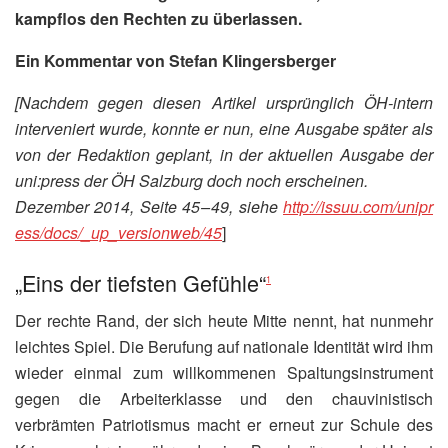
kampflos den Rechten zu überlassen.
Ein Kommentar von Stefan Klingersberger
[Nachdem gegen diesen Artikel ursprünglich ÖH-intern
interveniert wurde, konnte er nun, eine Ausgabe später als
von der Redaktion geplant, in der aktuellen Ausgabe der
uni:press der ÖH Salzburg doch noch erscheinen.
Dezember 2014, Seite 45 – 49, siehe
http://​issuu​.com/​u​n​i​p​r​
e​s​s​/​d​o​c​s​/​_​u​p​_​v​e​r​s​i​o​n​w​e​b​/45
]
„Eins der tiefsten Gefühle“
1
Der rechte Rand, der sich heute Mitte nennt, hat nunmehr
leichtes Spiel. Die Berufung auf nationale Identität wird ihm
wieder einmal zum willkommenen Spaltungsinstrument
gegen die Arbeiterklasse und den chauvinistisch
verbrämten Patriotismus macht er erneut zur Schule des