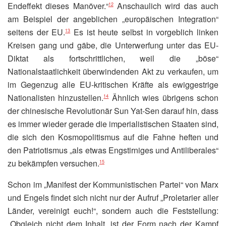
Endeffekt dieses Manöver.“
Anschaulich wird das auch
12
am Beispiel der angeblichen „europäischen Integration“
seitens der EU.
Es ist heute selbst in vorgeblich linken
13
Kreisen gang und gäbe, die Unterwerfung unter das EU-
Diktat als fortschrittlichen, weil die „böse“
Nationalstaatlichkeit überwindenden Akt zu verkaufen, um
im Gegenzug alle EU-kritischen Kräfte als ewiggestrige
Nationalisten hinzustellen.
Ähnlich wies übrigens schon
14
der chinesische Revolutionär Sun Yat-Sen darauf hin, dass
es immer wieder gerade die imperialistischen Staaten sind,
die sich den Kosmopolitismus auf die Fahne heften und
den Patriotismus „als etwas Engstirniges und Antiliberales“
zu bekämpfen versuchen.
15
Schon im „Manifest der Kommunistischen Partei“ von Marx
und Engels findet sich nicht nur der Aufruf „Proletarier aller
Länder, vereinigt euch!“, sondern auch die Feststellung:
„Obgleich nicht dem Inhalt, ist der Form nach der Kampf