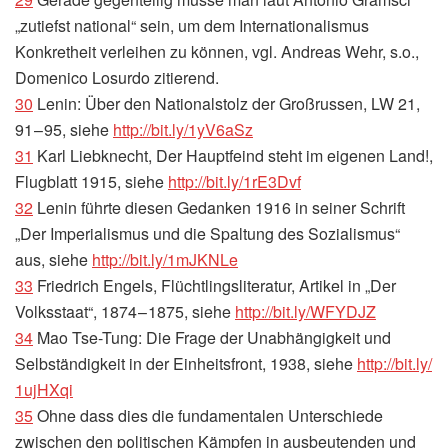
„zutiefst national“ sein, um dem Internationalismus
Konkretheit verleihen zu können, vgl. Andreas Wehr, s.o.,
Domenico Losurdo zitierend.
30
Lenin: Über den Nationalstolz der Großrussen, LW 21,
91 – 95, siehe
http://​bit​.ly/​1​y​V​6​aSz
31
Karl Liebknecht, Der Hauptfeind steht im eigenen Land!,
Flugblatt 1915, siehe
http://​bit​.ly/​1​r​E​3​Dvf
32
Lenin führte diesen Gedanken 1916 in seiner Schrift
„Der Imperialismus und die Spaltung des Sozialismus“
aus, siehe
http://​bit​.ly/​1​m​J​K​NLe
33
Friedrich Engels, Flüchtlingsliteratur, Artikel in „Der
Volksstaat“, 1874 – 1875, siehe
http://​bit​.ly/​W​F​Y​DJZ
34
Mao Tse-Tung: Die Frage der Unabhängigkeit und
Selbständigkeit in der Einheitsfront, 1938, siehe
http://​bit​.ly/​
1​u​j​H​Xqi
35
Ohne dass dies die fundamentalen Unterschiede
zwischen den politischen Kämpfen in ausbeutenden und