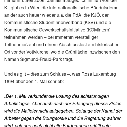
immerhin: Seit 2006, damals maßgeblich initiiert von der
KI, gibt es in Wien die Internationalistische Bündnisdemo,
an der auch heuer wieder u.a. die PdA, die KJÖ, der
Kommunistische StudentInnenverband (KSV) und die
Kommunistische Gewerkschaftsinitiative (KOMintern)
teilnehmen werden – bei immerhin vierstelliger
Teilnehmerzahl und einem Abschlussfest am historischen
Ort vor der Votivkirche, wo die Grünfläche inzwischen den
Namen Sigmund-Freud-Park trägt.
Und es gilt – dies zum Schluss –, was Rosa Luxemburg
1894 über den 1. Mai schrieb:
„
Der 1. Mai verkündet die Losung des achtstündigen
Arbeitstages. Aber auch nach der Erlangung dieses Zieles
wird die Maifeier nicht aufgegeben. Solange der Kampf der
Arbeiter gegen die Bourgeoisie und die Regierung währen
wird, solange noch nicht alle Forderungen erfüllt sein