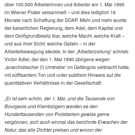
über 100.000 Arbeiterinnen und Arbeiter am 1. Mai 1890
im Wiener Prater versammelt – und dies lediglich 16
Monate nach Schaffung der SDAP. Mehr und mehr wurde
der kaiserlichen Regierung, dem Adel, dem Kapital und
dem Großgrundbesitz klar, welche Macht, welche Kraft –
und aus ihrer Sicht: welche Gefahr – in der
Arbeiterbewegung steckte. In der „Arbeiterzeitung“ schrieb
Victor Adler, der den 1. Mai 1890 übrigens wegen
„anarchistischer (!) Umtriebe“ im Gefängnis verbracht hatte,
mit süffisantem Ton und unter subtilem Hinweis auf die
quantitativen Verhältnisse in der Gesellschaft:
„Er ist sehr schön, der 1. Mai, und die Tausende von
Bourgeois
und
Kleinbürgern
werden es den
Hunderttausenden von
Proletariern
gewiss gerne
vergönnen, sich auch einmal das berühmte Erwachen der
Natur, das alle Dichter preisen und wovon der