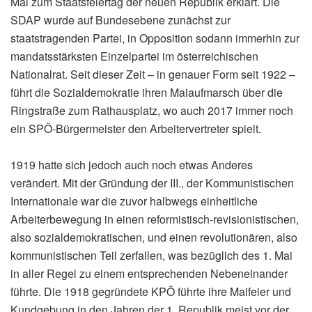
Mai zum Staatsfeiertag der neuen Republik erklärt. Die
SDAP wurde auf Bundesebene zunächst zur
staatstragenden Partei, in Opposition sodann immerhin zur
mandatsstärksten Einzelpartei im österreichischen
Nationalrat.
Seit dieser Zeit – in genauer Form seit 1922 –
führt die Sozialdemokratie ihren Maiaufmarsch über die
Ringstraße zum Rathausplatz, wo auch 2017 immer noch
ein SPÖ-Bürgermeister den Arbeitervertreter spielt.
1919 hatte sich jedoch auch noch etwas Anderes
verändert. Mit der Gründung der III., der Kommunistischen
Internationale war die zuvor halbwegs einheitliche
Arbeiterbewegung in einen reformistisch-revisionistischen,
also sozialdemokratischen, und einen revolutionären, also
kommunistischen Teil zerfallen, was bezüglich des 1. Mai
in aller Regel zu einem entsprechenden Nebeneinander
führte. Die 1918 gegründete KPÖ führte ihre Maifeier und
Kundgebung in den Jahren der 1. Republik meist vor der