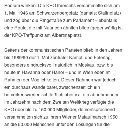
Podium winken. Die KPÖ ihrerseits versammelte sich am
1. Mai 1946 am Schwarzenbergplatz (damals: Stalinplatz)
und zog über die Ringstraße zum Parlament – ebenfalls
eine Route, die mit Nuancen ähnlich blieb (gegenwärtig ist
der KPÖ-Treffpunkt am Albertinaplatz).
Seitens der kommunistischen Parteien blieb in den Jahren
bis 1989/90 der 1. Mai zentraler Kampf- und Feiertag,
besonders eindrucksvoll natürlich in Moskau, bzw. bis
heute in Havanna oder Hanoi – und in Wien eben im
Rahmen der Möglichkeiten. Dieser Rahmen war jedoch
ein durchaus wandelbarer, zwischenzeitlich ein
bemerkenswerter, schließlich aber v.a. ein abnehmender:
Im Jahrzehnt nach dem Zweiten Weltkrieg verfügte die
KPÖ über bis zu 150.000 Mitglieder, dementsprechend
versammelten sich zu ihrem Wiener Maiaufmarsch 1950
an die 50.000 Menschen unter den Losungen für die