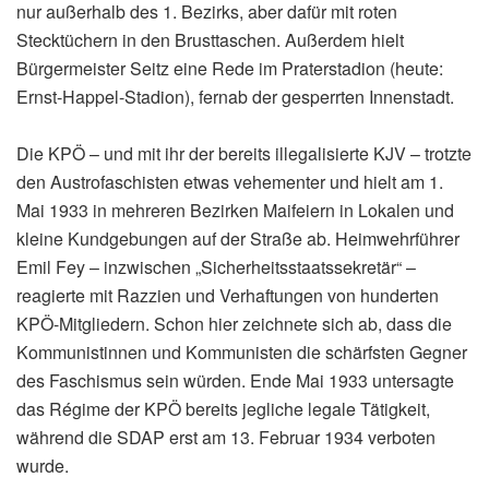
nur außerhalb des 1. Bezirks, aber dafür mit roten
Stecktüchern in den Brusttaschen. Außerdem hielt
Bürgermeister Seitz eine Rede im Praterstadion (heute:
Ernst-Happel-Stadion), fernab der gesperrten Innenstadt.
Die KPÖ – und mit ihr der bereits illegalisierte KJV – trotzte
den Austrofaschisten etwas vehementer und hielt am 1.
Mai 1933 in mehreren Bezirken Maifeiern in Lokalen und
kleine Kundgebungen auf der Straße ab. Heimwehrführer
Emil Fey – inzwischen „Sicherheitsstaatssekretär“ –
reagierte mit Razzien und Verhaftungen von hunderten
KPÖ-Mitgliedern. Schon hier zeichnete sich ab, dass die
Kommunistinnen und Kommunisten die schärfsten Gegner
des Faschismus sein würden. Ende Mai 1933 untersagte
das Régime der KPÖ bereits jegliche legale Tätigkeit,
während die SDAP erst am 13. Februar 1934 verboten
wurde.