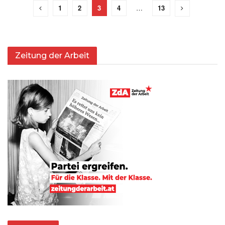
1
2
3
4
…
13
Zeitung der Arbeit