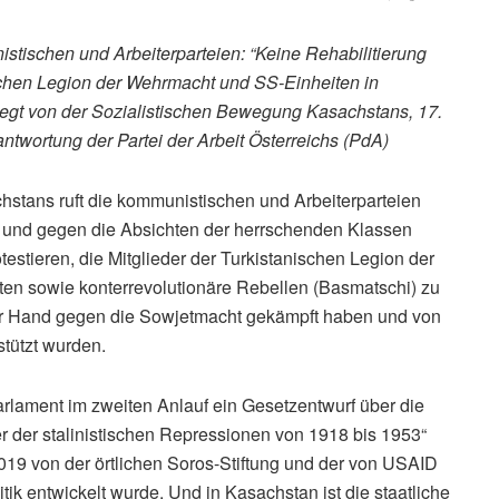
ischen und Arbeiterparteien: “Keine Rehabilitierung
schen Legion der Wehrmacht und SS-Einheiten in
legt von der Sozialistischen Bewegung Kasachstans, 17.
ntwortung der Partei der Arbeit Österreichs (PdA)
stans ruft die kommunistischen und Arbeiterparteien
en und gegen die Absichten der herrschenden Klassen
estieren, die Mitglieder der Turkistanischen Legion der
en sowie konterrevolutionäre Rebellen (Basmatschi) zu
n der Hand gegen die Sowjetmacht gekämpft haben und von
stützt wurden.
Parlament im zweiten Anlauf ein Gesetzentwurf über die
er der stalinistischen Repressionen von 1918 bis 1953“
019 von der örtlichen Soros-Stiftung und der von USAID
ik entwickelt wurde. Und in Kasachstan ist die staatliche