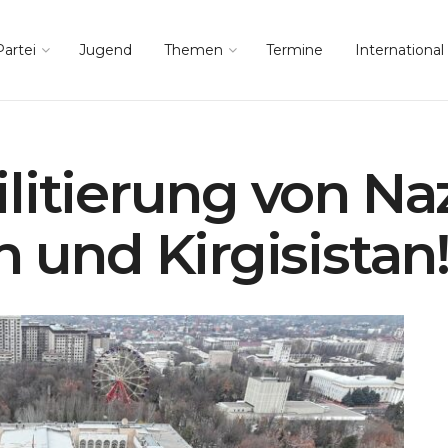
Partei
Jugend
Themen
Termine
International
litierung von Na
 und Kirgisistan