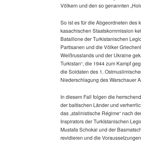
Völkern und den so genannten „Holo
So ist es für die Abgeordneten des k
kasachischen Staatskommission kei
Bataillone der Turkistanischen Legi
Partisanen und die Völker Griechenla
Weißrusslands und der Ukraine gek
Turkistan“, die 1944 zum Kampf geg
die Soldaten des 1. Ostmuslimisch
Niederschlagung des Warschauer Auf
In diesem Fall folgen die herrsche
der baltischen Länder und verherrli
das „stalinistische Régime“ nach d
Inspirators der TurkIstanischen Le
Mustafa Schokai und der Basmatschi
revidieren und die Voraussetzungen