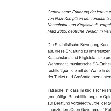
Gemeinsame Erklärung der kommunist
von Nazi-Komplizen der Turkistani
Kasachstan und Kirgisistan!
”
, vorge
März 2023; deutsche Version in Vera
Die Sozialistische Bewegung Kasach
auf, diese Erklärung zu unterstütz
Kasachstans und Kirgisistans zu prot
Wehrmacht, muslimische SS-Einheit
rechtfertigen, die mit der Waffe i
der Türkei und Großbritannien unter
Tatsache ist, dass im kirgisischen 
„endgültige Rehabilitierung der Opf
zur Beratung vorgelegt wurde, der 2
finanzierten „Open Government“-Polit