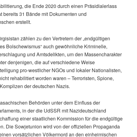
ilitierung, die Ende 2020 durch einen Präsidialerlass
 hat bereits 31 Bände mit Dokumenten und
schen erstellt.
rgisistan zählen zu den Vertretern der „endgültigen
 des Bolschewismus“ auch gewöhnliche Kriminelle,
terschlagung und Amtsdelikten, um den Massencharakter
nter denjenigen, die auf verschiedene Weise
teiligung pro-westlicher NGOs und lokaler Nationalisten,
icht rehabilitiert worden waren – Terroristen, Spione,
 Komplizen der deutschen Nazis.
e kasachischen Behörden unter dem Einfluss der
rlaments, in der die UdSSR mit Nazideutschland
haffung einer staatlichen Kommission für die endgültige
n. Die Sowjetunion wird von der offiziellen Propaganda
er einen vorsätzlichen Völkermord an den einheimischen