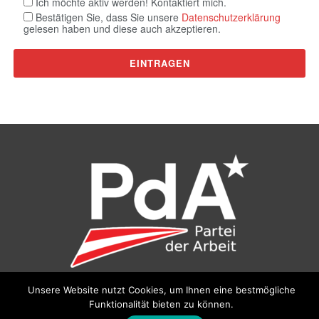
Ich möchte aktiv werden! Kontaktiert mich.
Bestätigen Sie, dass Sie unsere
Datenschutzerklärung
gelesen haben und diese auch akzeptieren.
Unsere Website nutzt Cookies, um Ihnen eine bestmögliche
©
Partei der Arbeit (PdA)
, Bundesbüro: Drorygasse 21, 1030
Funktionalität bieten zu können.
Wien, E‑Mail:
pda@parteiderarbeit.at
|
Impressum
|