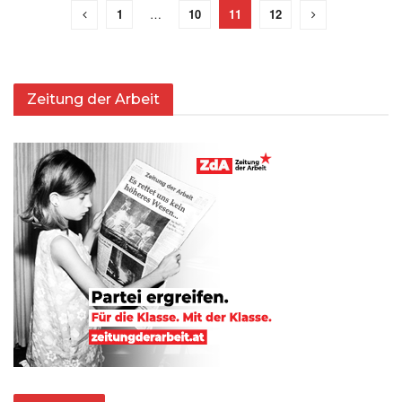
1
…
10
11
12
Zeitung der Arbeit